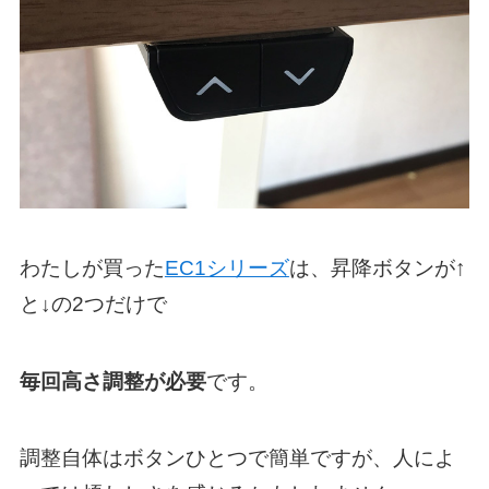
わたしが買った
EC1シリーズ
は、昇降ボタンが↑
と↓の2つだけで
毎回高さ調整が必要
です。
調整自体はボタンひとつで簡単ですが、人によ