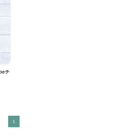
beチ
1