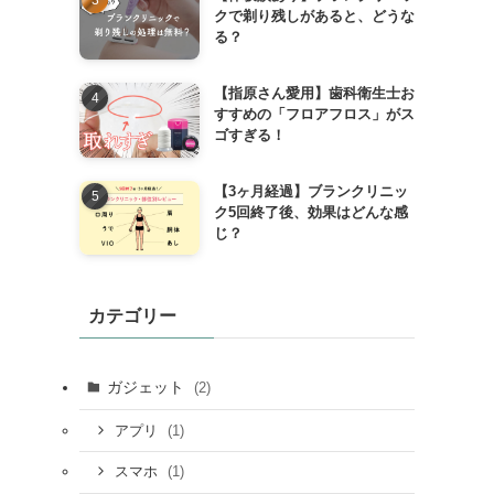
クで剃り残しがあると、どうな
る？
【指原さん愛用】歯科衛生士お
すすめの「フロアフロス」がス
ゴすぎる！
【3ヶ月経過】ブランクリニッ
ク5回終了後、効果はどんな感
じ？
カテゴリー
ガジェット
(2)
(1)
アプリ
(1)
スマホ