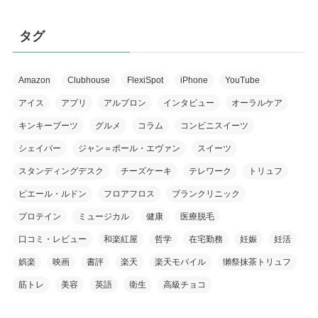
タグ
Amazon
Clubhouse
FlexiSpot
iPhone
YouTube
アイス
アプリ
アルプロン
インタビュー
オーラルケア
キンキーブーツ
グルメ
コラム
コンビニスイーツ
シェイバー
ジャン＝ポール・エヴァン
スイーツ
スタンディングデスク
チーズケーキ
テレワーク
トリュフ
ピエール・ルドン
フロアフロス
ブランクリニック
プロテイン
ミュージカル
健康
医療脱毛
口コミ・レビュー
和楽紅屋
哲学
在宅勤務
妊娠
妊活
娯楽
映画
書評
楽天
楽天モバイル
獺祭抹茶トリュフ
筋トレ
美容
英語
衛生
高級チョコ